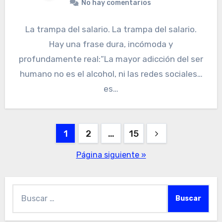
No hay comentarios
La trampa del salario. La trampa del salario.
Hay una frase dura, incómoda y
profundamente real:“La mayor adicción del ser
humano no es el alcohol, ni las redes sociales…
es…
Paginación
1
2
…
15
de
Página siguiente »
entradas
Buscar: