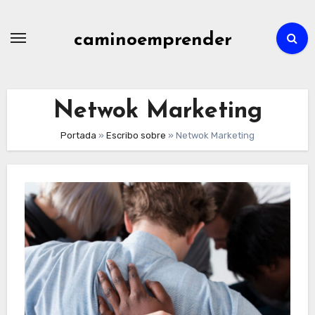
Ir
al
caminoemprender
contenido
Netwok Marketing
Portada
»
Escribo sobre
»
Netwok Marketing