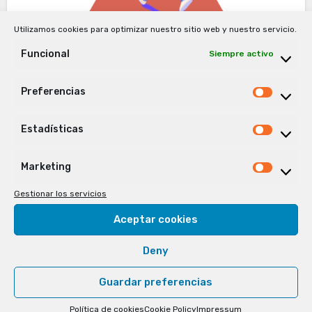
Netwok Marketing
Utilizamos cookies para optimizar nuestro sitio web y nuestro servicio.
Cuando la disciplina vence al
Funcional
Siempre activo
talento, la ventaja del nuevo
emprendedor
Preferencias
Prefer
José Aguirregabiria
23/01/2026
Estadísticas
Estadís
No hay comentarios
Marketing
Market
Cuando la disciplina vence al talento, la
Gestionar los servicios
ventaja del nuevo emprendedor Cuando la
Aceptar cookies
disciplina vence al talento, la ventaja del nuevo
emprendedor. Durante años nos enseñaron a
Deny
admirar el talento.…
Guardar preferencias
Política de cookies
Cookie Policy
Impressum