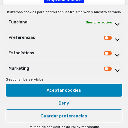
El Arte de Brillar Cuando Todo
Utilizamos cookies para optimizar nuestro sitio web y nuestro servicio.
Es Incierto
Funcional
Siempre activo
José Aguirregabiria
22/05/2026
Preferencias
Prefer
No hay comentarios
Estadísticas
Estadís
El Arte de Brillar Cuando Todo Es Incierto . El
arte de construir resultados extraordinarios en
Marketing
Market
medio de la incertidumbre. Existe una verdad
Gestionar los servicios
incómoda que todo emprendedor descubre,
Aceptar cookies
tarde o…
Deny
Guardar preferencias
Política de cookies
Cookie Policy
Impressum